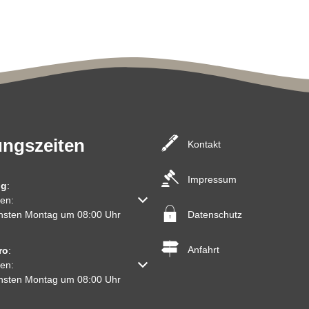
ungszeiten
Kontakt
Impressum
ng
:
um weitere Öffnungs- oder Schließzeiten auszublenden
en:
Datenschutz
chsten Montag um 08:00 Uhr
Anfahrt
ro
:
um weitere Öffnungs- oder Schließzeiten auszublenden
en:
chsten Montag um 08:00 Uhr