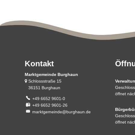
Kontakt
Öffn
Marktgemeinde Burghaun
Schlossstraße 15
Verwaltu
Klicken, 
Geschloss
36151 Burghaun
öffnet nä
+49 6652 9601-0
+49 6652 9601-26
Bürgerbü
marktgemeinde@burghaun.de
Klicken, 
Geschloss
öffnet nä