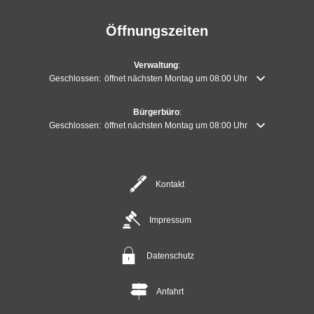
Öffnungszeiten
Verwaltung
:
Klicken, um weitere Öffnungs- oder Schließzeiten auszublenden
Geschlossen:
öffnet nächsten Montag um 08:00 Uhr
Bürgerbüro
:
Klicken, um weitere Öffnungs- oder Schließzeiten auszublenden
Geschlossen:
öffnet nächsten Montag um 08:00 Uhr
Kontakt
Impressum
Datenschutz
Anfahrt