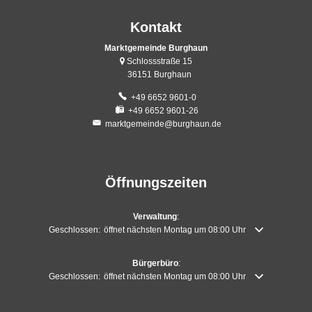
Kontakt
Marktgemeinde Burghaun
Schlossstraße 15
36151 Burghaun
+49 6652 9601-0
+49 6652 9601-26
marktgemeinde@burghaun.de
Öffnungszeiten
Verwaltung
:
Klicken, um weitere Öffnungs- oder Schließzeiten auszublenden
Geschlossen:
öffnet nächsten Montag um 08:00 Uhr
Bürgerbüro
:
Klicken, um weitere Öffnungs- oder Schließzeiten auszublenden
Geschlossen:
öffnet nächsten Montag um 08:00 Uhr