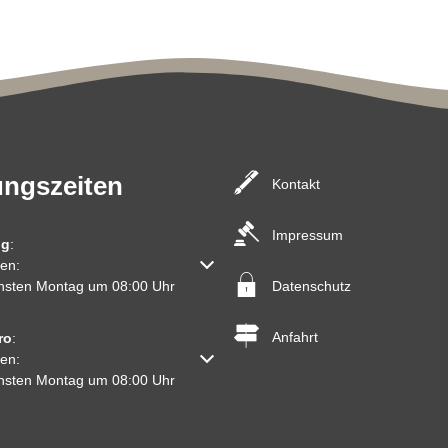
ungszeiten
Kontakt
Impressum
ng
:
um weitere Öffnungs- oder Schließzeiten auszublenden
en:
Datenschutz
chsten Montag um 08:00 Uhr
Anfahrt
ro
:
um weitere Öffnungs- oder Schließzeiten auszublenden
en:
chsten Montag um 08:00 Uhr