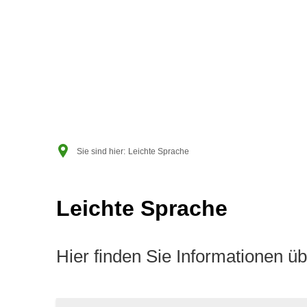
RATHAU
Sie sind hier:
Leichte Sprache
Leichte
Leichte Sprache
Sprache
Hier finden Sie Informationen ü