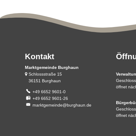
Kontakt
Öffn
Marktgemeinde Burghaun
Schlossstraße 15
Verwaltu
Klicken, 
Geschloss
36151 Burghaun
öffnet nä
+49 6652 9601-0
+49 6652 9601-26
Bürgerbü
marktgemeinde@burghaun.de
Klicken, 
Geschloss
öffnet nä