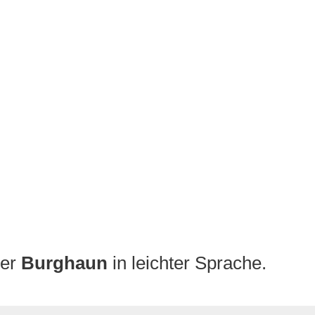
S
LEBEN & WOHNEN
FREIZEIT
BAUEN & WIRTSCH
ber
Burghaun
in leichter Sprache.