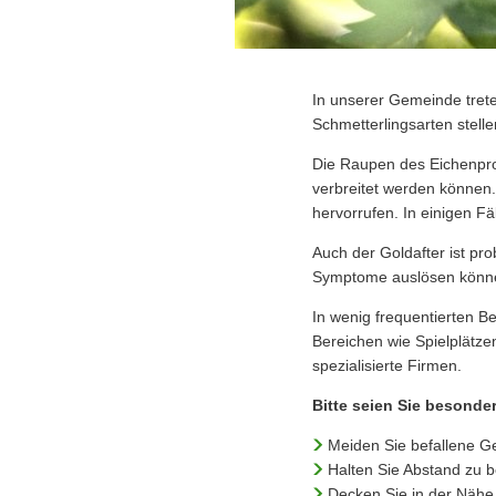
In unserer Gemeinde trete
Schmetterlingsarten stel
Die Raupen des Eichenproz
verbreitet werden können
hervorrufen. In einigen F
Auch der Goldafter ist pr
Symptome auslösen könne
In wenig frequentierten Be
Bereichen wie Spielplätze
spezialisierte Firmen.
Bitte seien Sie besonder
Meiden Sie befallene Ge
Halten Sie Abstand zu 
Decken Sie in der Nähe 