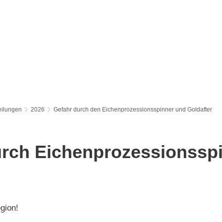
S
LEBEN & WOHNEN
FREIZEIT
BAUEN & WIRTSCH
eilungen
2026
Gefahr durch den Eichenprozessionsspinner und Goldafter
urch Eichenprozessionssp
r
gion!