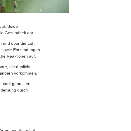
auf. Beide
ie Gesundheit dar.
n und über die Luft
en sowie Entzündungen
che Reaktionen auf.
are, die ähnliche
rändern vorkommen.
n stark genutzten
ntfernung durch
 Arme und Beine) ab