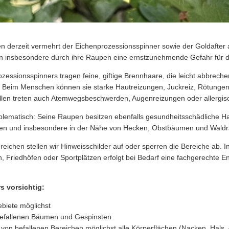
n derzeit vermehrt der Eichenprozessionsspinner sowie der Goldafter 
len insbesondere durch ihre Raupen eine ernstzunehmende Gefahr für d
essionsspinners tragen feine, giftige Brennhaare, die leicht abbreche
. Beim Menschen können sie starke Hautreizungen, Juckreiz, Rötung
ällen treten auch Atemwegsbeschwerden, Augenreizungen oder allergis
oblematisch: Seine Raupen besitzen ebenfalls gesundheitsschädliche Ha
n und insbesondere in der Nähe von Hecken, Obstbäumen und Wald
reichen stellen wir Hinweisschilder auf oder sperren die Bereiche ab. I
n, Friedhöfen oder Sportplätzen erfolgt bei Bedarf eine fachgerechte E
s vorsichtig:
biete möglichst
befallenen Bäumen und Gespinsten
von befallenen Bereichen möglichst alle Körperflächen (Nacken, Hals,